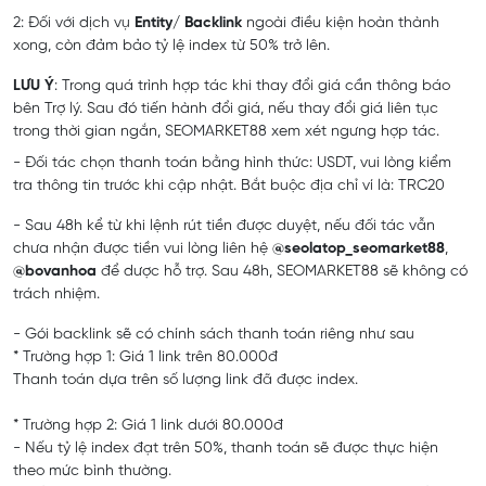
2: Đối với dịch vụ
Entity/ Backlink
ngoài điều kiện hoàn thành
xong, còn đảm bảo tỷ lệ index từ 50% trở lên.
LƯU Ý
: Trong quá trình hợp tác khi thay đổi giá cần thông báo
bên Trợ lý. Sau đó tiến hành đổi giá, nếu thay đổi giá liên tục
trong thời gian ngắn, SEOMARKET88 xem xét ngưng hợp tác.
- Đối tác chọn thanh toán bằng hình thức: USDT, vui lòng kiểm
tra thông tin trước khi cập nhật. Bắt buộc địa chỉ ví là: TRC20
- Sau 48h kể từ khi lệnh rút tiền được duyệt, nếu đối tác vẫn
chưa nhận được tiền vui lòng liên hệ
@seolatop_seomarket88
,
@bovanhoa
để dược hỗ trợ. Sau 48h, SEOMARKET88 sẽ không có
trách nhiệm.
- Gói backlink sẽ có chính sách thanh toán riêng như sau
* Trường hợp 1: Giá 1 link trên 80.000đ
Thanh toán dựa trên số lượng link đã được index.
* Trường hợp 2: Giá 1 link dưới 80.000đ
- Nếu tỷ lệ index đạt trên 50%, thanh toán sẽ được thực hiện
theo mức bình thường.