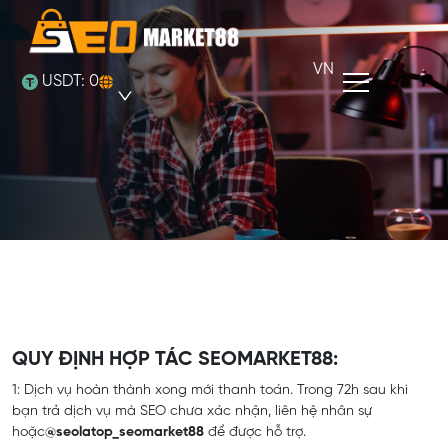
VN
USDT:
0
QUY ĐỊNH HỢP TÁC SEOMARKET88:
1: Dịch vụ hoàn thành xong mới thanh toán. Trong 72h sau khi
bạn trả dịch vụ mà SEO chưa xác nhận, liên hệ nhân sự
hoặc
@seolatop_seomarket88
để được hỗ trợ.