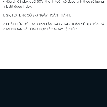
- Nếu tỷ lệ index dưới 50%, thanh toán sẽ được tính theo số lượng
link đã được index.
1. GP, TEXTLINK CÓ 2-3 NGÀY HOÀN THÀNH.
2. PHÁT HIỆN ĐỐI TÁC GIAN LẬN TẠO 2 TÀI KHOẢN SẼ BỊ KHÓA CẢ
2 TÀI KHOẢN VÀ DỪNG HỢP TÁC NGAY LẬP TỨC.