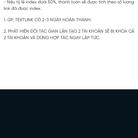
- Nếu tỷ lệ index dưới 50%, thanh toán sẽ được tính theo số lượng
link đã được index.
1. GP, TEXTLINK CÓ 2-3 NGÀY HOÀN THÀNH.
2. PHÁT HIỆN ĐỐI TÁC GIAN LẬN TẠO 2 TÀI KHOẢN SẼ BỊ KHÓA CẢ
2 TÀI KHOẢN VÀ DỪNG HỢP TÁC NGAY LẬP TỨC.