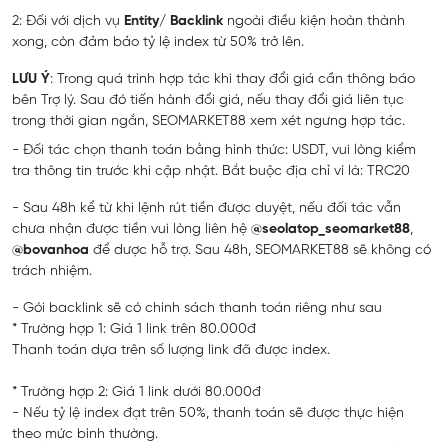
2: Đối với dịch vụ
Entity/ Backlink
ngoài điều kiện hoàn thành
xong, còn đảm bảo tỷ lệ index từ 50% trở lên.
LƯU Ý
: Trong quá trình hợp tác khi thay đổi giá cần thông báo
bên Trợ lý. Sau đó tiến hành đổi giá, nếu thay đổi giá liên tục
trong thời gian ngắn, SEOMARKET88 xem xét ngưng hợp tác.
- Đối tác chọn thanh toán bằng hình thức: USDT, vui lòng kiểm
tra thông tin trước khi cập nhật. Bắt buộc địa chỉ ví là: TRC20
- Sau 48h kể từ khi lệnh rút tiền được duyệt, nếu đối tác vẫn
chưa nhận được tiền vui lòng liên hệ
@seolatop_seomarket88
,
@bovanhoa
để dược hỗ trợ. Sau 48h, SEOMARKET88 sẽ không có
trách nhiệm.
- Gói backlink sẽ có chính sách thanh toán riêng như sau
* Trường hợp 1: Giá 1 link trên 80.000đ
Thanh toán dựa trên số lượng link đã được index.
* Trường hợp 2: Giá 1 link dưới 80.000đ
- Nếu tỷ lệ index đạt trên 50%, thanh toán sẽ được thực hiện
theo mức bình thường.