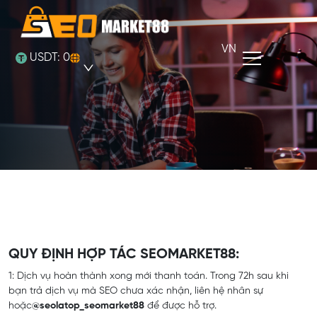
VN
USDT:
0
QUY ĐỊNH HỢP TÁC SEOMARKET88:
1: Dịch vụ hoàn thành xong mới thanh toán. Trong 72h sau khi
bạn trả dịch vụ mà SEO chưa xác nhận, liên hệ nhân sự
hoặc
@seolatop_seomarket88
để được hỗ trợ.